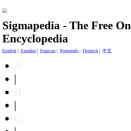
Sigmapedia - The Free On
Encyclopedia
English
|
Español
|
Français
|
Português
|
Deutsch
|
中文
A
|
B
|
C