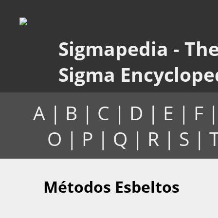
Sigmapedia - The
Sigma Encyclope
A
|
B
|
C
|
D
|
E
|
F
|
O
|
P
|
Q
|
R
|
S
|
T
Métodos Esbeltos